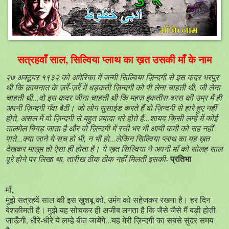
सत्रहवाँ साल, सिल्विया प्लाथ का ख़त उसकी माँ के नाम
२७ अक्टूबर १९३२ को अमेरिका में जन्मी सिल्विया ज़िन्दगी से इस कदर भरपूर
थी कि क़ायनात के ज़र्रे-ज़र्रे में धड़कती ज़िन्दगी को पी लेना चाहती थी, जी लेना
चाहती थी...वो इस कदर जीना चाहती थी कि महज़ इकतीस बरस की उम्र में ही
अपनी ज़िन्दगी गँवा बैठी। जो लोग सुसाईड करते हैं वो ज़िन्दगी से हारे हुए नहीं
होते, असल में वो ज़िन्दगी से बहुत ज़्यादा भरे होते हैं...शायद किसी लम्हे में कोई
तालमेल बिगड़ जाता है और वो ज़िन्दगी में रत्ती भर भी आयी कमी को सह नहीं
पाते...क्या जाने ये सच हो भी, न भी हो...लेकिन सिल्विया प्लाथ का यह ख़त
देखकर मालूम तो ऐसा ही होता है। ये ख़त सिल्विया ने अपनी माँ को सोलह साल
प्रतिभा
पूरे होने पर लिखा था, तारीख ठीक ठीक नहीं मिलती इसकी-
माँ,
मुझे सत्रहवें साल की इस खुशबू को, उमंग को सहेजकर रखना है। हर दिन
बेशकीमती है। मुझे यह सोचकर ही अजीब लगता है कि जैसे जैसे मैं बड़ी होती
जाऊँगी, धीरे-धीरे ये लम्हे बीत जायेंगे...यह मेरी ज़िन्दगी का सबसे सुंदर समय